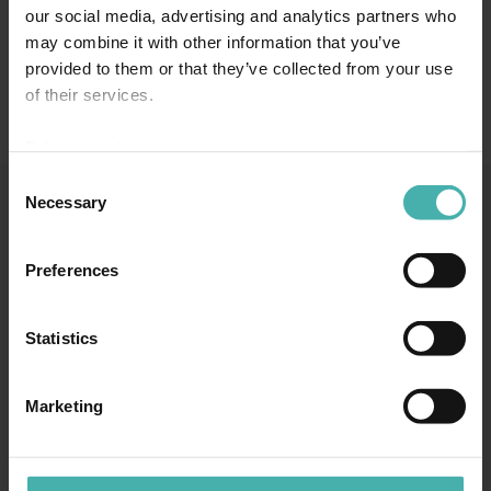
our social media, advertising and analytics partners who
Tillbyggnadens längd är 80 meter och nockhöjden är 14,6 meter.
may combine it with other information that you’ve
Hallens tak bars upp av 38,5 meter långa fackverk. I fackverk och
provided to them or that they’ve collected from your use
pelare har det använts rörprofiler. Vid förstyvning av stommens
of their services.
takplan utnyttjades bärande profilplåtar. Objektet består av ca.
135tn stål.
Privacy statement >
Consent
Necessary
Selection
SS-TERACON OY
+358 50 3599 204
DATASKYDD
Preferences
Statistics
TAMMERFORS
Marketing
Hatanpään valtatie 34 D
33100 Tammerfors