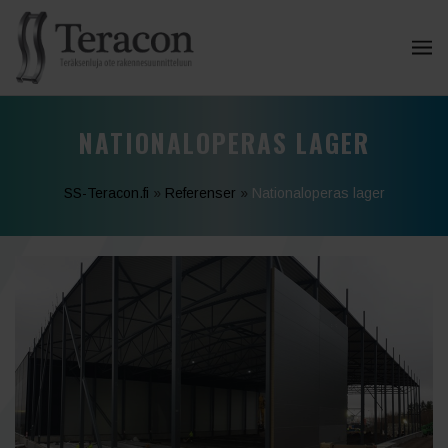
NATIONALOPERAS LAGER
SS-Teracon.fi
»
Referenser
»
Nationaloperas lager