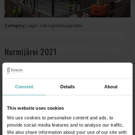
Category:
Lager- och logistikbyggnader
Nurmijärvi 2021
En tillbyggnad med stålstomme görs till nationaloperans och -
balettens lagerbyggnad som befinner sig i Nurmijärvi.
Consent
Details
About
Tillbyggnaden har en yta på ca. 3 100 m2 och en volym på ca.
45 500 m3. Efter utbyggnaden kommer hela byggnadens yta
uppgå till ca. 10 400m2.
This website uses cookies
Inuti hallen kommer att installeras ett flyttbart höghyllsystem.
We use cookies to personalise content and ads, to
Förvaringshyllorna sträcker sig nära fackverkens nedrebom som
provide social media features and to analyse our traffic.
är på 11 meters höjd.
We also share information about your use of our site with