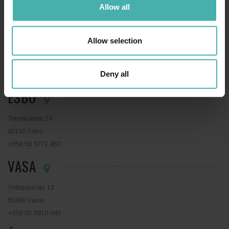
+358 50 3599 204
Allow all
LAHTIS
Allow selection
Niemenkatu 73
15140 Lahtis
Deny all
+358 44 0410 888
ESBO
Tekniikantie 14
02150 Esbo
+358 50 5772 857
VASA
Yrittäjänkatu 13
65380 Vasa
+358 50 3810 045