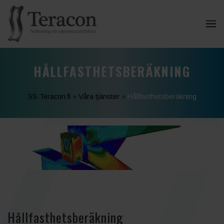
HÅLLFASTHETSBERÄKNING
SS-Teracon.fi
»
Våra tjänster
»
Hållfasthetsberäkning
Hållfasthetsberäkning