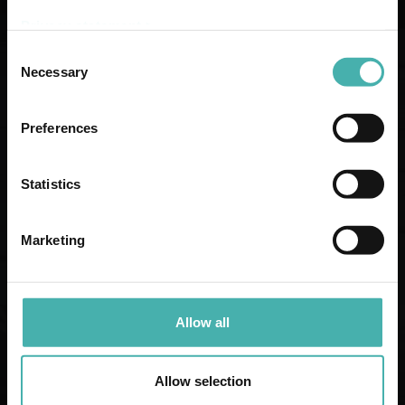
Privacy statement >
Consent
Necessary
Selection
Preferences
Statistics
Marketing
Allow all
KONSTRUKTIONS
PLANERING
Allow selection