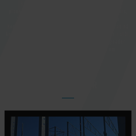
Välkommen att bekanta er med Teracons
planeringstjänster. Våra fyra kontor i Tammerfors,
Vasa, Esbo och Åbo sysselsätter proffs inom
konstruktionsplanering. Teracon är specialiserad på
konstruktionsplanering av krävande byggnader i stål,
såsom idrottsarenor, hotel- och affärsbyggnader
samt köpcenter. Vi har ett stålgrepp om
konstruktionsplanering!
VÅRA TJÄNSTER