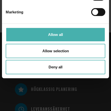
Hållfasthetsberäkning
Marketing
Allow all
Allow selection
UNDERSÖKT HÖG
KUNDBELÅTENHET
Deny all
HÖGKLASSIG PLANERING
LEVERANSSÄKERHET