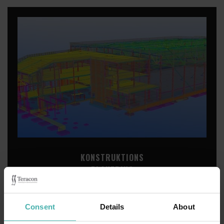
KONSTRUKTIONS
PLANERING
Konstruktionplanering är ett delområde som innefattar
byggnadens kontruktionstekniska planering.
Consent
Details
About
Konstruktionsplanering