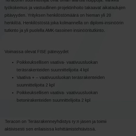
työkokemus ja vastuullinen projektinhoito takaavat aikataulujen
pitävyyden. Yrityksen henkilöstömäärä on hieman yli 20
henkilöä. Henkilöstöstä joka kolmannella on diplomi-insinöörin
tutkinto ja yli puolella AMK-tasoinen insinööritutkinto.
Voimassa olevat FISE pätevyydet
Poikkeuksellisen vaativa- vaativuusluokan
teräsrakenteiden suunnittelijoita 4 kpl
Vaativa + – vaativuusluokan teräsrakenteiden
suunnittelijoita 2 kpl
Poikkeuksellisen vaativa- vaativuusluokan
betonirakenteiden suunnittelijoita 2 kpl
Teracon on Teräsrakenneyhdistys ry:n jäsen ja toimii
aktiivisesti sen erilaisissa kehittämistehtävissä.