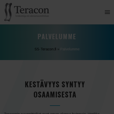
PALVELUMME
SS-Teracon.fi
»
Palvelumme
KESTÄVYYS SYNTYY
OSAAMISESTA
Teraconin suunnittelijat ovat oman alansa huippuja. Vankka