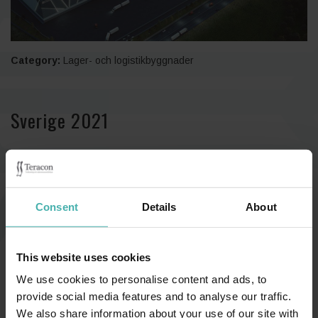
Category:
Lager- och logistikbyggnader
Sverige 2021
Teracon fick i slutet av januari 2020 beställningen från Ruukki
Building Systems Ab om planeringen av DLS Bålsta
Consent
Details
About
logistikcentrum som befinner sig vid Stockholms norra del.
Planeringsarbetet innehåller planering av stålstomme samt
håldäcksplan. Objektet är Teracons största enskilda
This website uses cookies
planeringsobjekt någonsin.
We use cookies to personalise content and ads, to
Logistikcentret har en yta på ca.100 000 m², en längd på 580 m,
provide social media features and to analyse our traffic.
bredd på 180 m och höjd 30 m. Byggnaden kommer höra till
We also share information about your use of our site with