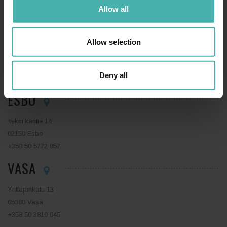
Allow all
+358 50 3599 204
LAHTIS
Allow selection
Niemenkatu 73
15140 Lahtis
Deny all
+358 44 0410 888
ESBO
Tekniikantie 14
02150 Esbo
+358 50 5772 857
VASA
Yrittäjänkatu 13
65380 Vasa
+358 50 3810 045