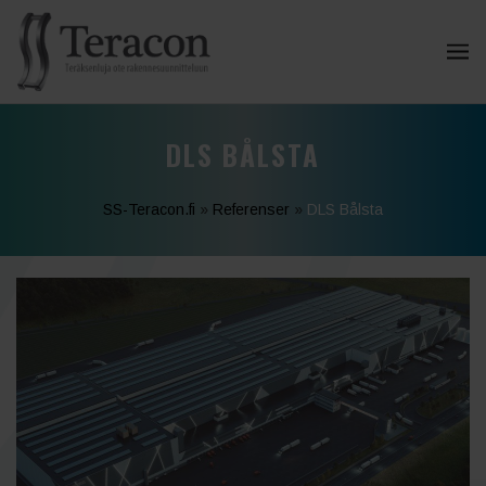
DLS BÅLSTA
SS-Teracon.fi
»
Referenser
»
DLS Bålsta