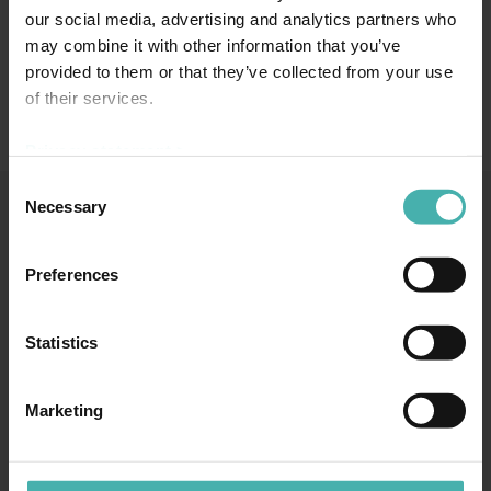
Europas största och modernaste logistikcentren som betjänar
our social media, advertising and analytics partners who
livsmedelshandel både som detaljhandel och e-handel.
may combine it with other information that you’ve
Logistikcntret tas ibruk 2023
provided to them or that they’ve collected from your use
of their services.
Länkar (på finska):
Teräsrakennelehti 1/2021
Privacy statement >
Consent
Necessary
Selection
SS-TERACON OY
+358 50 3599 204
DATASKYDD
Preferences
Statistics
TAMMERFORS
Marketing
Hatanpään valtatie 34 D
33100 Tammerfors