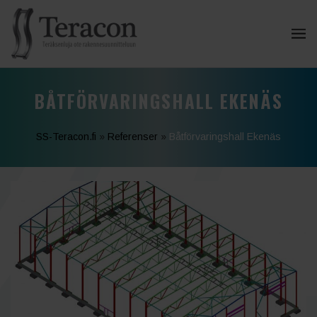
BÅTFÖRVARINGSHALL EKENÄS
SS-Teracon.fi
»
Referenser
»
Båtförvaringshall Ekenäs