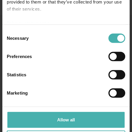
provided to them or that they’ve collected from your use
of their services.
Privacy statement >
Consent
SS-TERACON OY
+358 50 3599 204
DATASKYDD
Necessary
Selection
Preferences
Statistics
TAMMERFORS
Hatanpään valtatie 34 D
Marketing
33100 Tammerfors
+358 50 3599 204
LAHTIS
Allow all
Niemenkatu 73