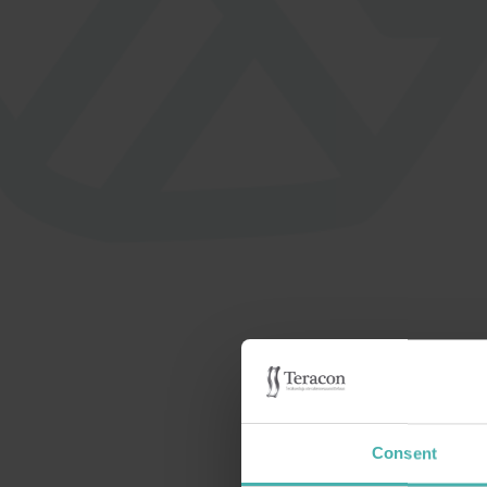
UTVIDGAD
OL
ARBETSHÄLSOVÅRD
Hos oss täcker
Vår
arbetsplatshälsovården en
även 
anmärkningsvärd mängd
undersökningar, vaccinationer,
långtidsuppföljningar, avbildningar,
endoskopiundersökningar och
fysioterapibesök.
Consent