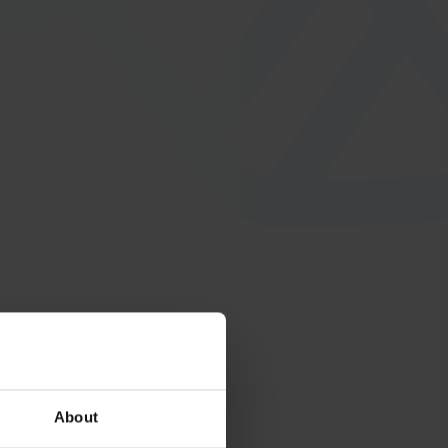
MATAVTAL
agets
Teracon har ingått avtal med några
 mellan
restauranger där arbetstagaren
äter förmånligt och
arbetsgivaren bekostar en del av
maten.
About