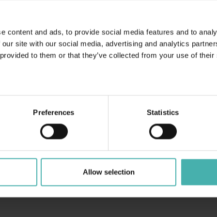
e content and ads, to provide social media features and to analy
 our site with our social media, advertising and analytics partn
KREATIONSVERKSAMHET
FLEXIBEL ARBETSTID 
 provided to them or that they’ve collected from your use of their
ARBETSTIDSBANK
oss kan rekreationsdagarna
um utomlands bakom styret på
Flexibel arbetstid ökar flexibil
en vattenskoter! Vår
Arbetstidsbanken ger flexibil
ationsverksamhet överträffar
alla andras!
Preferences
Statistics
Allow selection