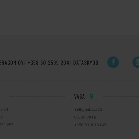
ERACON OY
+358 50 3599 204
DATASKYDD
VASA
ie 14
Yrittäjänkatu 13
bo
65380 Vasa
772 857
+358 50 3810 045