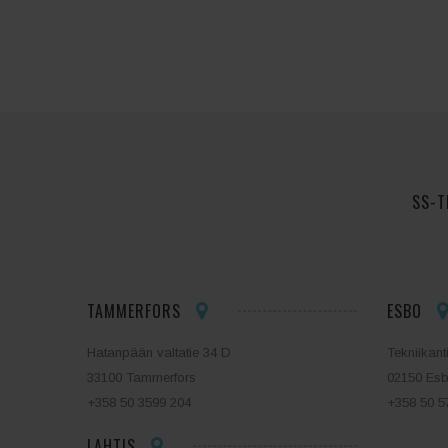
SS-T
TAMMERFORS
ESBO
Hatanpään valtatie 34 D
Tekniikant
33100 Tammerfors
02150 Es
+358 50 3599 204
+358 50 5
LAHTIS