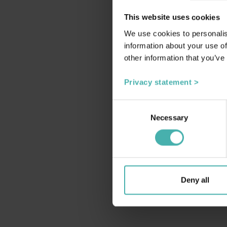
This website uses cookies
We use cookies to personalis
information about your use of
MOTIONS- OCH
RE
other information that you’ve
KULTURSEDLAR
Hos 
Våra arbetstagare får det av
äga r
Privacy statement >
skatteverket godkända maximala
antalet motions- och kultursedlar.
rekre
Consent
Necessary
Selection
Deny all