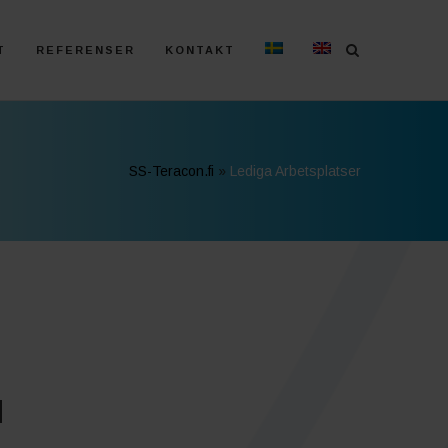
T
REFERENSER
KONTAKT
SS-Teracon.fi
»
Lediga Arbetsplatser
M