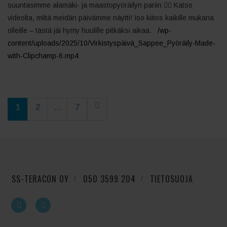
suuntasimme alamäki- ja maastopyöräilyn pariin 🚴‍♂️ Katso
videolta, miltä meidän päivämme näytti! Iso kiitos kaikille mukana
olleille – tästä jäi hymy huulille pitkäksi aikaa.
/wp-
content/uploads/2025/10/Virkistyspäivä_Sappee_Pyöräily-Made-
with-Clipchamp-6.mp4
1
2
…
7
SS-TERACON OY
050 3599 204
TIETOSUOJA