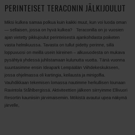
PERINTEISET TERACONIN JÄLKIJOULUT
Miksi kulkea samaa polkua kuin kaikki muut, kun voi luoda oman
— sellaisen, jossa on hyvä kulkea? Teraconilla on jo vuosien
ajan vietetty pikkujoulut perinteisestä ajankohdasta poiketen
vasta helmikuussa. Tavasta on tullut pidetty perinne, sillä
loppuvuosi on meillä usein kiireinen – alkuvuodesta on mukava
pysähtyä yhdessä juhlistamaan kulunutta vuotta. Tänä vuonna
suuntasimme ensin Ideapark Lempäälän Viihdekeskukseen,
jossa ohjelmassa oli kartingia, keilausta ja minigolfia.
Vauhdikkaan tekemisen lomassa nautimme herkullisen lounaan
Ravintola Ståhlbergissä. Aktiviteettien jälkeen siirryimme Ellivuori
Resortin kauniisiin järvimaisemiin. Mökistä avautui upea näkymä
järvelle,