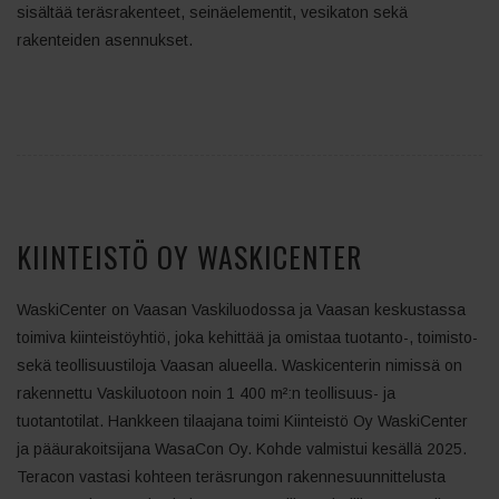
sisältää teräsrakenteet, seinäelementit, vesikaton sekä
rakenteiden asennukset.
KIINTEISTÖ OY WASKICENTER
WaskiCenter on Vaasan Vaskiluodossa ja Vaasan keskustassa
toimiva kiinteistöyhtiö, joka kehittää ja omistaa tuotanto-, toimisto-
sekä teollisuustiloja Vaasan alueella. Waskicenterin nimissä on
rakennettu Vaskiluotoon noin 1 400 m²:n teollisuus- ja
tuotantotilat. Hankkeen tilaajana toimi Kiinteistö Oy WaskiCenter
ja pääurakoitsijana WasaCon Oy. Kohde valmistui kesällä 2025.
Teracon vastasi kohteen teräsrungon rakennesuunnittelusta