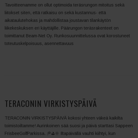
Tavoitteenamme on ollut optimoida teräsrungon mitoitus sekä
liitokset siten, että ratkaisu on sekä kustannus- että
aikataulutehokas ja mahdollistaa joustavan tilankäytön
liikekeskuksen eri käyttäjille. Päärungon teräsrakenteet on
toimittanut Beam-Net Oy. Runkosuunnittelussa ovat korostuneet
toteutuskelpoisuus, asennettavuus
TERACONIN VIRKISTYSPÄIVÄ
TERACONIN VIRKISTYSPÄIVÄ kokosi yhteen väkeä kaikilta
toimistoiltamme! Aurinkoinen sää suosi ja päivä starttasi Sappeen
FrisbeeGolfParkissa. 🥏⛳️🌞 Iltapäivällä vauhti kiihtyi, kun