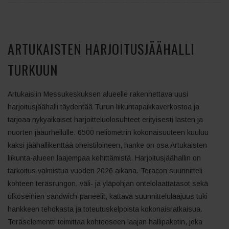
ARTUKAISTEN HARJOITUSJÄÄHALLI
TURKUUN
Artukaisiin Messukeskuksen alueelle rakennettava uusi
harjoitusjäähalli täydentää Turun liikuntapaikkaverkostoa ja
tarjoaa nykyaikaiset harjoitteluolosuhteet erityisesti lasten ja
nuorten jääurheilulle. 6500 neliömetrin kokonaisuuteen kuuluu
kaksi jäähallikenttää oheistiloineen, hanke on osa Artukaisten
liikunta-alueen laajempaa kehittämistä. Harjoitusjäähallin on
tarkoitus valmistua vuoden 2026 aikana. Teracon suunnitteli
kohteen teräsrungon, väli- ja yläpohjan ontelolaattatasot sekä
ulkoseinien sandwich-paneelit, kattava suunnittelulaajuus tuki
hankkeen tehokasta ja toteutuskelpoista kokonaisratkaisua.
Teräselementti toimittaa kohteeseen laajan hallipaketin, joka