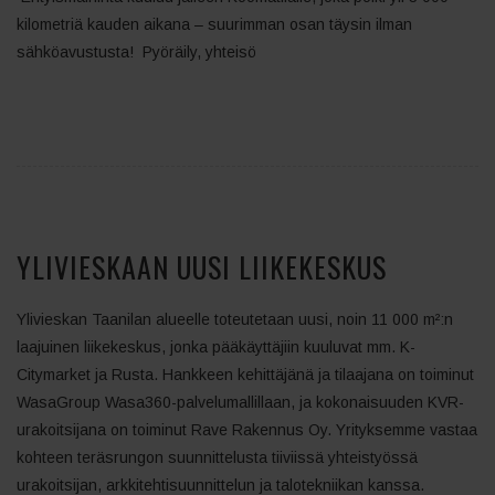
kilometriä kauden aikana – suurimman osan täysin ilman
sähköavustusta! Pyöräily, yhteisö
YLIVIESKAAN UUSI LIIKEKESKUS
Ylivieskan Taanilan alueelle toteutetaan uusi, noin 11 000 m²:n
laajuinen liikekeskus, jonka pääkäyttäjiin kuuluvat mm. K-
Citymarket ja Rusta. Hankkeen kehittäjänä ja tilaajana on toiminut
WasaGroup Wasa360-palvelumallillaan, ja kokonaisuuden KVR-
urakoitsijana on toiminut Rave Rakennus Oy. Yrityksemme vastaa
kohteen teräsrungon suunnittelusta tiiviissä yhteistyössä
urakoitsijan, arkkitehtisuunnittelun ja talotekniikan kanssa.