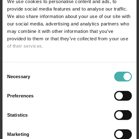
We use cookies to personalise content and ads, to
provide social media features and to analyse our traffic.
We also share information about your use of our site with
our social media, advertising and analytics partners who
VERDION SÖDERTÄLJE
may combine it with other information that you’ve
LOGISTIIKKAKESKUS
provided to them or that they’ve collected from your use
of their services.
Verdion Södertälje Logistics Centre, Ruotsi – onnistunut
Privacy statement >
logistiikkahanke, jossa vastasimme teräsrungon
Consent
rakennesuunnittelusta tuoteosatyyppisesti. Nordec Oy:n
Necessary
Selection
suunnittelutoimeksianto kattoi tällöin rungon kantavien
teräsrakenteiden basic- ja liitossuunnittelun, tuotanto- ja
asennusystävällisin liitos- ja rakenneratkaisuin toteutettuna.
Preferences
Rakennus on pinta-alaltaan 30 000m2 ja se sijaitsee
Södertäljessä lähellä Tukholmaa.
Statistics
Marketing