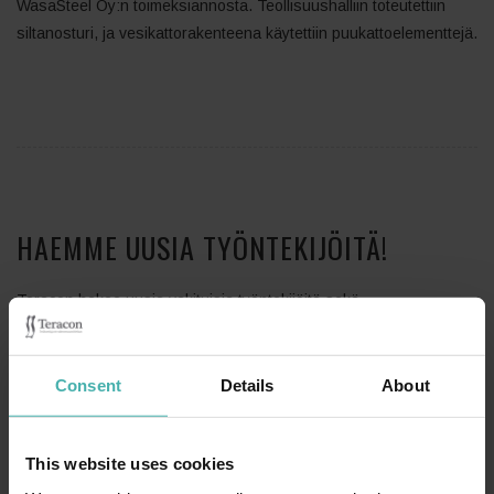
WasaSteel Oy:n toimeksiannosta. Teollisuushalliin toteutettiin
siltanosturi, ja vesikattorakenteena käytettiin puukattoelementtejä.
HAEMME UUSIA TYÖNTEKIJÖITÄ!
Teracon hakee uusia vakituisia työntekijöitä sekä
kesätyöntekijöitä! Tehtävä voi sijoittua Espoon, Tampereen tai
Vaasan toimipisteeseen. Lue asiasta lisää kohdasta
Avoimet
työpaikat
Consent
Details
About
This website uses cookies