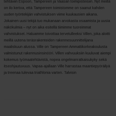
tehtäviin Espoon, Tampereen ja Vaasan toimipisteisiin. Nyt meillä
on ilo kertoa, että Tampereen toimistomme on saanut kahden
uuden työntekijän vahvistuksen viime kuukausien aikana.
Jokainen uusi tekijä tuo mukanaan arvokasta osaamista ja uusia
näkökulmia – nyt on aika esitellä tiimimme tuoreimmat
vahvistukset. Haluamme toivottaa tervetulleeksi Villen, joka aloitti
meillä uutena teräsrakenteiden rakennesuunnittelijana
maaliskuun alussa. Ville on Tampereen Ammattikorkeakoulusta
valmistunut rakennusinsinööri. Villen vahvuuksiin kuuluvat aiempi
kokemus työmaatehtävistä, nopea ongelmanratkaisukyky sekä
itseohjautuvuus. Vapaa-ajallaan Ville harrastaa maantiepyöräilyä
ja treenaa tulevaa triathlonia varten. Talvisin