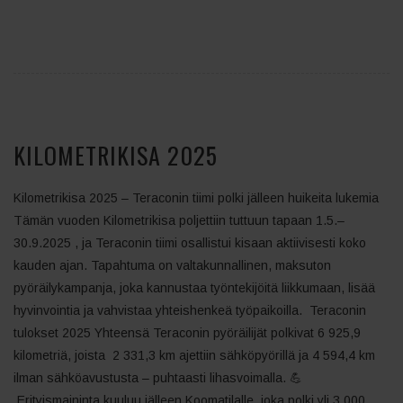
KILOMETRIKISA 2025
Kilometrikisa 2025 – Teraconin tiimi polki jälleen huikeita lukemia
Tämän vuoden Kilometrikisa poljettiin tuttuun tapaan 1.5.–
30.9.2025 , ja Teraconin tiimi osallistui kisaan aktiivisesti koko
kauden ajan. Tapahtuma on valtakunnallinen, maksuton
pyöräilykampanja, joka kannustaa työntekijöitä liikkumaan, lisää
hyvinvointia ja vahvistaa yhteishenkeä työpaikoilla. Teraconin
tulokset 2025 Yhteensä Teraconin pyöräilijät polkivat 6 925,9
kilometriä, joista 2 331,3 km ajettiin sähköpyörillä ja 4 594,4 km
ilman sähköavustusta – puhtaasti lihasvoimalla. 💪
Erityismaininta kuuluu jälleen Koomatilalle, joka polki yli 3 000