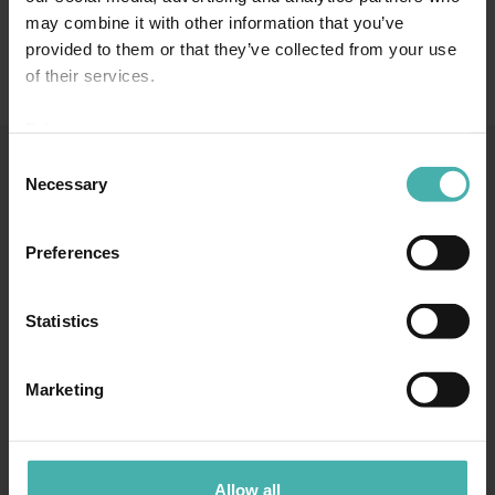
may combine it with other information that you’ve
provided to them or that they’ve collected from your use
of their services.
Privacy statement >
Consent
Necessary
Selection
SS-TERACON OY
050 3599 204
TIETOSUOJA
Preferences
Statistics
TAMPERE
Marketing
Hatanpään valtatie 34 D
33100 Tampere
050 3599 204
Allow all