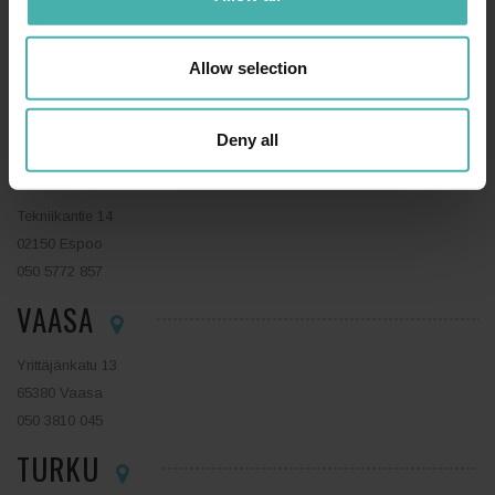
LAHTI
Allow selection
Niemenkatu 73
15140 Lahti
044 0410 888
Deny all
ESPOO
Tekniikantie 14
02150 Espoo
050 5772 857
VAASA
Yrittäjänkatu 13
65380 Vaasa
050 3810 045
TURKU