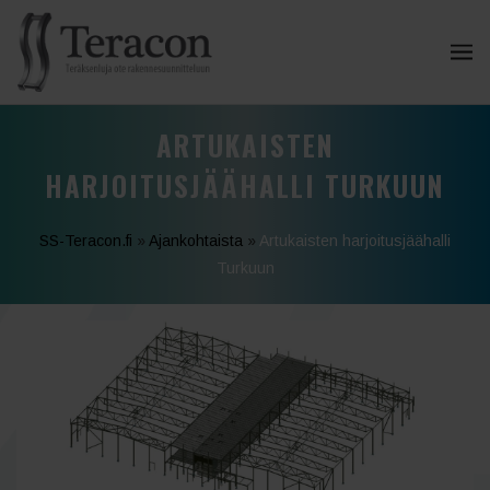
ARTUKAISTEN
HARJOITUSJÄÄHALLI TURKUUN
SS-Teracon.fi
»
Ajankohtaista
»
Artukaisten harjoitusjäähalli
Turkuun