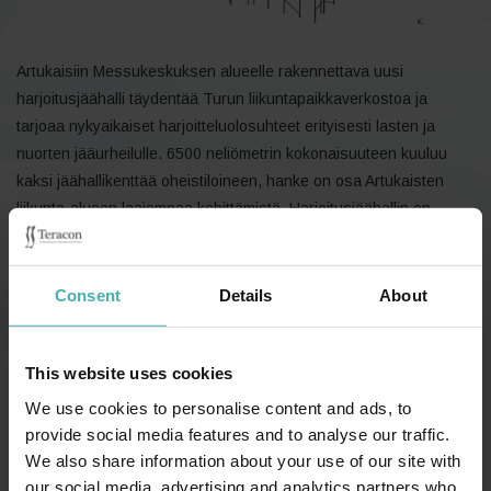
Artukaisiin Messukeskuksen alueelle rakennettava uusi
harjoitusjäähalli täydentää Turun liikuntapaikkaverkostoa ja
tarjoaa nykyaikaiset harjoitteluolosuhteet erityisesti lasten ja
nuorten jääurheilulle. 6500 neliömetrin kokonaisuuteen kuuluu
kaksi jäähallikenttää oheistiloineen, hanke on osa Artukaisten
liikunta-alueen laajempaa kehittämistä. Harjoitusjäähallin on
tarkoitus valmistua vuoden 2026 aikana.
Teracon suunnitteli kohteen teräsrungon, väli- ja yläpohjan
Consent
Details
About
ontelolaattatasot sekä ulkoseinien sandwich-paneelit, kattava
suunnittelulaajuus tuki hankkeen tehokasta ja toteutuskelpoista
kokonaisratkaisua.
This website uses cookies
Teräselementti toimittaa kohteeseen laajan hallipaketin, joka
We use cookies to personalise content and ads, to
sisältää teräsrakenteet, seinäelementit, vesikaton sekä
provide social media features and to analyse our traffic.
rakenteiden asennukset.
We also share information about your use of our site with
our social media, advertising and analytics partners who