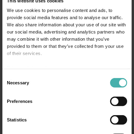
This website uses cookies
arvokasta kokemusta käytännön projektityöskentelystä.
We use cookies to personalise content and ads, to
Panostus nuorten osaajien tukemiseen jatkuu myös tulevina
provide social media features and to analyse our traffic.
vuosina. Meille on tärkeää, että alalle kasvaa osaavia,
We also share information about your use of our site with
motivoituneita ja innostuneita tekijöitä – yhdessä rakennamme
our social media, advertising and analytics partners who
vahvan pohjan koko alan tulevalle nousulle. Uskomme, että kun
may combine it with other information that you’ve
nuorille annetaan mahdollisuus näyttää kykynsä, heistä kasvaa
provided to them or that they’ve collected from your use
tekijöitä, jotka vievät koko toimialaa eteenpäin.
of their services.
Privacy statement >
Consent
Necessary
Selection
Preferences
Statistics
SS-TERACON OY
050 3599 204
TIETOSUOJA