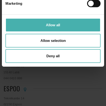
Marketing
TAMPERE
Allow all
Hatanpään valtatie 34 D
Allow selection
33100 Tampere
050 3599 204
LAHTI
Deny all
Niemenkatu 73
15140 Lahti
044 0410 888
ESPOO
Tekniikantie 14
02150 Espoo