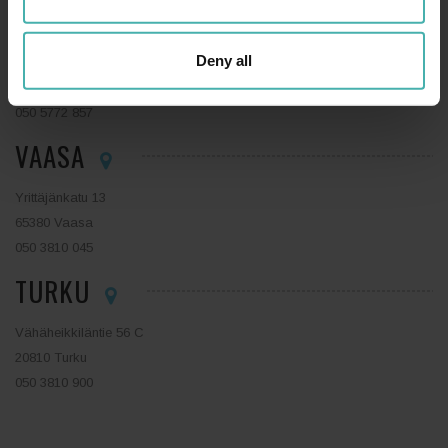
ESPOO
Deny all
Tekniikantie 14
02150 Espoo
050 5772 857
VAASA
Yrittäjänkatu 13
65380 Vaasa
050 3810 045
TURKU
Vähäheikkiläntie 56 C
20810 Turku
050 3810 900