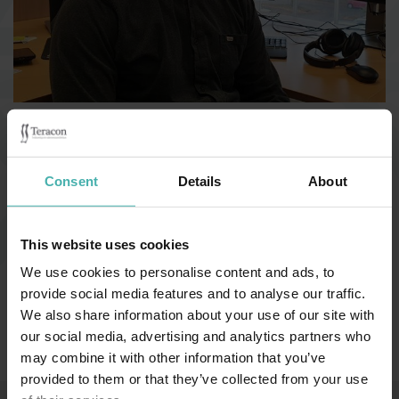
Teracon sai uuden vahvistuksen, kun Remo Karkkulainen aloitti
työt Tampereen toimistolla syyskuussa.
Consent
Details
About
Remo on 2015 valmistunut rakennustekniikan insinööri (AMK) ja
tehnyt siitä asti suunnittelijan haastavaa ja monipuolista työtä.
This website uses cookies
Toivotamme hänet lämpimästi tervetulleeksi joukkoomme!
We use cookies to personalise content and ads, to
provide social media features and to analyse our traffic.
We also share information about your use of our site with
our social media, advertising and analytics partners who
may combine it with other information that you’ve
provided to them or that they’ve collected from your use