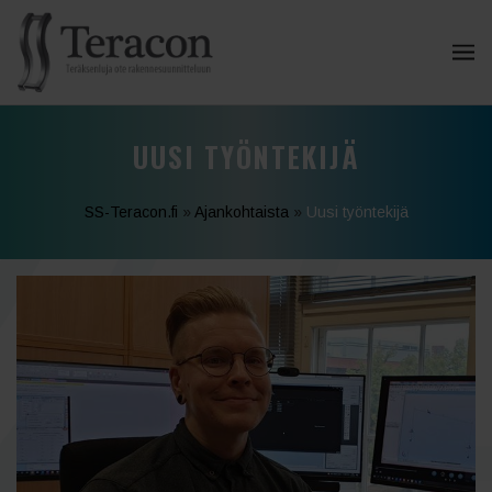
UUSI TYÖNTEKIJÄ
SS-Teracon.fi
»
Ajankohtaista
»
Uusi työntekijä