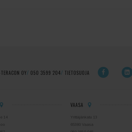
-TERACON OY
050 3599 204
TIETOSUOJA
VAASA
ie 14
Yrittäjänkatu 13
poo
65380 Vaasa
857
050 3810 045