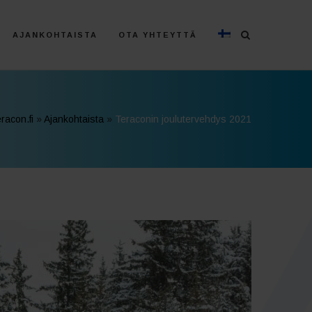
AJANKOHTAISTA
OTA YHTEYTTÄ
racon.fi
»
Ajankohtaista
»
Teraconin joulutervehdys 2021