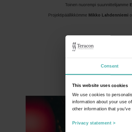
Toinen nuorempi suunnittelijamme
E
Projektipäällikkömme
Mikko Lahdenniemi
o
Haluam
Consent
joten lahjoitimme t
sekä Pelastak
This website uses cookies
We use cookies to personalis
information about your use of
other information that you’ve
Privacy statement >