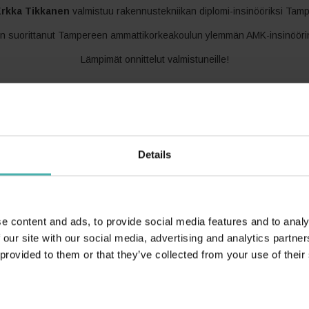
rkka Tikkanen
valmistuu rakennustekniikan diplomi-insinööriksi Tamp
n suorittanut Tampereen ammattikorkeakoulun ylemmän AMK-insinöörin 
Lämpimät onnittelut valmistuneille!
Mukana tekemässä hyvää
me olla mukana tukemassa lasten oikeuksia ja mahdollisuutta koulut
Details
änäkin vuonna joulumuistamisiin varatut rahat vähävaraisille lapsille 
aa Lapset ry:lle. Lisäksi teimme lahjoituksen myös Syöpäsäätiön syöp
e content and ads, to provide social media features and to analy
 our site with our social media, advertising and analytics partn
 provided to them or that they’ve collected from your use of their