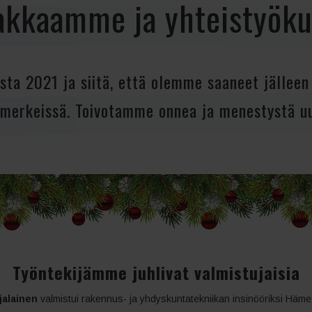
iakkaamme ja yhteisty
sta 2021 ja siitä, että olemme saaneet jällee
 merkeissä. Toivotamme onnea ja menestystä u
Työntekijämme juhlivat valmistujaisia
jalainen
valmistui rakennus- ja yhdyskuntatekniikan insinööriksi Häm