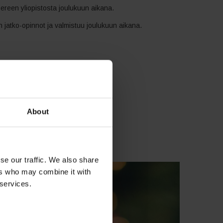
ereen yliopistosta joulukuun aikana.
jatko-opinnot ja valmistuu joulukuun aikana.
ukseen,
About
Nenäpäivä-keräykseen
ätutkimukseen.
se our traffic. We also share
ers who may combine it with
 services.