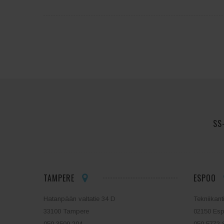
SS
TAMPERE
ESPOO
Hatanpään valtatie 34 D
Tekniikant
33100 Tampere
02150 Es
050 3599 204
050 5772 