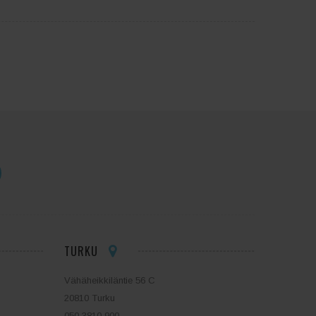
TURKU
Vähäheikkiläntie 56 C
20810 Turku
050 3810 900