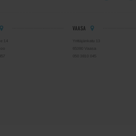
VAASA
ie 14
Yrittäjänkatu 13
poo
65380 Vaasa
857
050 3810 045