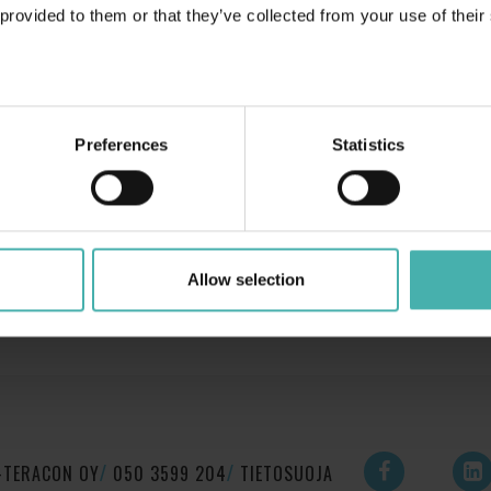
 provided to them or that they’ve collected from your use of their
iemme rakennusten käyttäjien menestyksestä. ”Ansiolistalla” on jo Lap
 Kisakallion harjoitteluhallien myötä, ja viimeisimpänä siellä myös harj
a Siuntion Folksam-Areenassa. Eli katsokaapa peli sillä silmällä teräs
asti uusia tilaisuuksia tulee!
Preferences
Statistics
Allow selection
-TERACON OY
050 3599 204
TIETOSUOJA