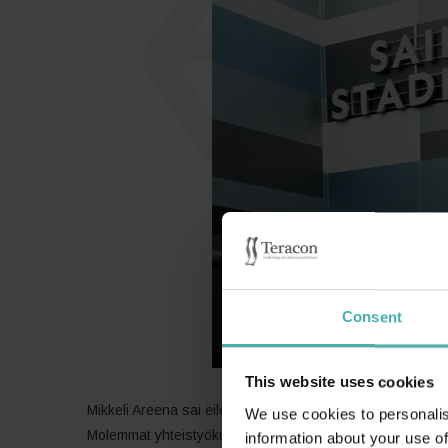
Consent
This website uses cookies
Mikkeli Areena sai eilen rakennuslupapäätöksen, ja työt t
We use cookies to personalis
Molemmat yhteistyökumppanit luottavat iloksemme Teraconi
information about your use of