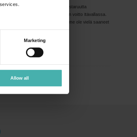
 services.
uan naisten 5 peräkkäistä Suomen mestaruutta
oittelevan Suomen käsipallojoukkueen voitto Itävallassa.
rakenteita ihmetellen! – Huuhkajia emme ole vielä saaneet
Marketing
Allow all