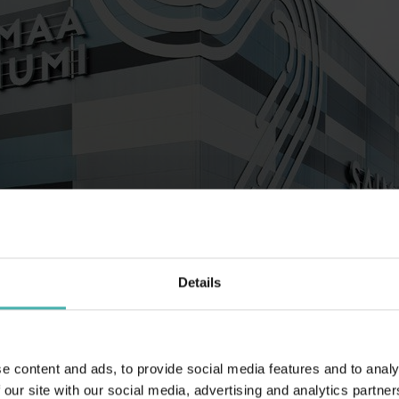
Details
yömaalla voidaan aloittaa. Kovan kilpailun jälkeen pääurakoitsijaksi val
e content and ads, to provide social media features and to analy
n valmiuksiin turvallisien, helposti toteutettavien ja kustannustehokk
 our site with our social media, advertising and analytics partn