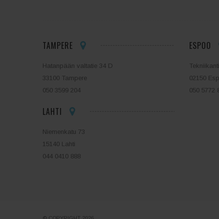
TAMPERE
ESPOO
Hatanpään valtatie 34 D
Tekniikant
33100 Tampere
02150 Es
050 3599 204
050 5772 
LAHTI
Niemenkatu 73
15140 Lahti
044 0410 888
© COPYRIGHT 2026.