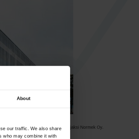
About
ikoitui NCC Building ja teräsurakoitsijaksi Normek Oy.
se our traffic. We also share
aiden rakenteiden suunnittelijana!
ers who may combine it with