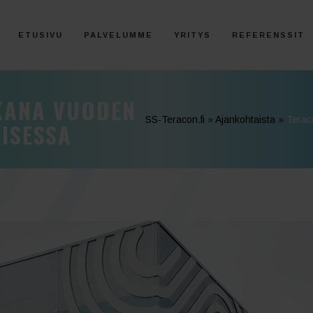
ETUSIVU
PALVELUMME
YRITYS
REFERENSSIT
KANA VUODEN
SS-Teracon.fi
»
Ajankohtaista
»
Terac
ISESSA