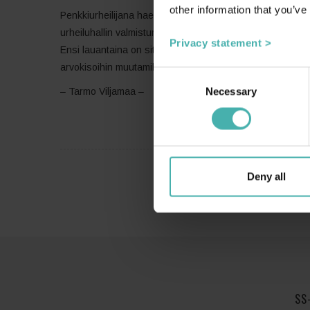
other information that you’ve
Penkkiurheilijana haen merkitystä työlleni suunnittelem
urheiluhallin valmistumisen jälkeen, Susi-jengin menestys
Privacy statement >
Ensi lauantaina on sitten peli Teraconin suunnittelemass
arvokisoihin muutamilla jalkapallohalleilla, mutta toivottav
Consent
Necessary
Selection
– Tarmo Viljamaa –
Deny all
SS