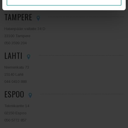
TAMPERE
Hatanpään valtatie 34 D
33100 Tampere
050 3599 204
LAHTI
Niemenkatu 73
15140 Lahti
044 0410 888
ESPOO
Tekniikantie 14
02150 Espoo
050 5772 857