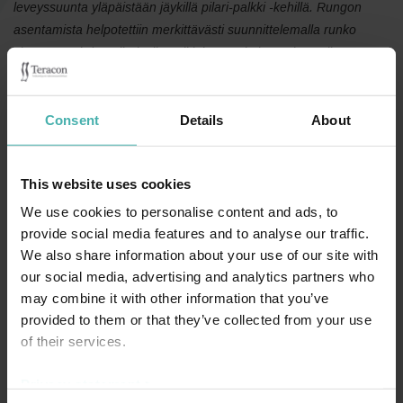
leveyssuunta yläpäistään jäykillä pilari-palkki -kehillä. Rungon
asentamista helpotettiin merkittävästi suunnittelemalla runko
siten, että yhden pilarivälin palkit kattopelteineen kasattiin maassa
elementeiksi ja nämä nostettiin yhtenä kappaleena pilarien
varaan.
Consent
Details
About
Julkisivun tukirunko ripustetaan kokonaisuudessaan vesikaton
ulokepalkeista. Tukirungon pystytuet on tuettu sivusuunnassa
jokaisen välipohjan kohdalta holvin reunaan. Julkisivun
This website uses cookies
pituussuunnassa tukirunko on jäykistetty seinän lävistävin
We use cookies to personalise content and ads, to
vinositein. Suurten kappalemäärien vuoksi tukirungon
provide social media features and to analyse our traffic.
liitosdetaljeissa panostettiin tuotanto- ja asennusteknisesti
We also share information about your use of our site with
helppoihin ratkaisuihin muun muassa ideoimalla jokaisen palkin
our social media, advertising and analytics partners who
väliset liitokset sisältämään riittävästi asennusvaraa sekä
may combine it with other information that you’ve
minimoimalla konepajalla tehtävän hitsauksen määrä.
provided to them or that they’ve collected from your use
Rungon mitoitus tehtiin Autodesk Robot Structural Analysis -
of their services.
ohjelmalla ja mallinnukseen käytettiin Tekla Structures -ohjelmaa.
Privacy statement >
Liitosten laskennassa käytettiin omia ohjelmia sekä IDEA StatiCan