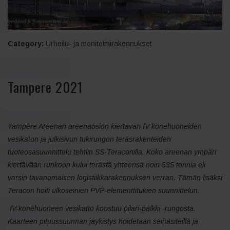
Category:
Urheilu- ja monitoimirakennukset
Tampere 2021
Tampere Areenan areenaosion kiertävän IV-konehuoneiden
vesikaton ja julkisivun tukirungon teräsrakenteiden
tuoteosasuunnittelu tehtiin SS-Teraconilla. Koko areenan ympäri
kiertävään runkoon kului terästä yhteensä noin
535 tonnia
eli
varsin tavanomaisen logistiikkarakennuksen verran. Tämän lisäksi
Teracon hoiti ulkoseinien PVP-elementtitukien suunnittelun.
IV-konehuoneen vesikatto koostuu pilari-palkki -rungosta.
Kaarteen pituussuunnan jäykistys hoidetaan seinäsiteillä ja