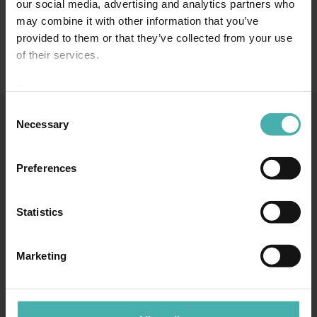
our social media, advertising and analytics partners who
may combine it with other information that you’ve
provided to them or that they’ve collected from your use
of their services.
Privacy statement >
Consent
Necessary
Selection
SS-TERACON OY
050 3599 204
TIETOSUOJA
Preferences
Statistics
TAMPERE
Marketing
Hatanpään valtatie 34 D
33100 Tampere
050 3599 204