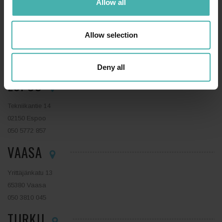
Allow all
LAHTI
Allow selection
Niemenkatu 73
15140 Lahti
044 0410 888
Deny all
ESPOO
Tekniikantie 14
02150 Espoo
050 5772 857
VAASA
Yrittäjänkatu 13
65380 Vaasa
050 3810 045
TURKU