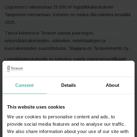
Logicenters rakennuttaa 29 000 m² logistiikkakeskuksen
Tampereen Hervantaan. Kohteen on määrä olla valmiina keväällä
2025.
Tässä kohteessa Teracon vastaa päärungon,
sekundäärirakenteiden, sokkelien, ontelolaattojen ja
kuorirakenteiden suunnittelusta. Tilaajana on Teräselementti Oy.
Logistiikkakeskukselle on tarkoitus saada ympäristösertifikaatti
BREEAM Excellent sekä lisäksi toteutusta ohjaa vahvasti NREP:in
omat hiilineutraalisuustavoitteet. Hiilineutraalisuus tavoite ohjaa
vahvasti materiaalivalintoja sekä muita suunnitteluratkaisuja.
Consent
Details
About
Ratkaisuissa suositaan pieniä käyttövaiheen päästöjä,
muunneltavuutta ja pitkää käyttöikää. Lämmitysratkaisuissa
suositaan maalämpöä sekä sähköntuotantoa aurinkopaneelien
This website uses cookies
avulla.
We use cookies to personalise content and ads, to
Lisää kohteesta Teräselementin verkkosivuilla:
Logicenters
provide social media features and to analyse our traffic.
Logistiikkakeskus
We also share information about your use of our site with