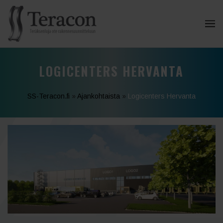
LOGICENTERS HERVANTA
SS-Teracon.fi
»
Ajankohtaista
»
Logicenters Hervanta