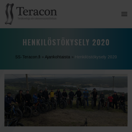
HENKILÖSTÖKYSELY 2020
SS-Teracon.fi
»
Ajankohtaista
»
Henkilöstökysely 2020