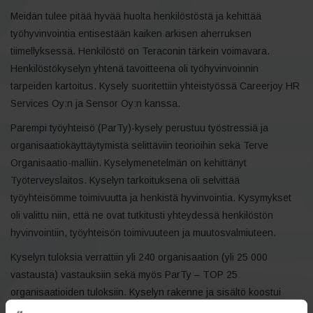
Meidän tulee pitää hyvää huolta henkilöstöstä ja kehittää
työhyvinvointia entisestään kaiken arkisen aherruksen
tiimellyksessä. Henkilöstö on Teraconin tärkein voimavara.
Henkilöstökyselyn yhtenä tavoitteena oli työhyvinvoinnin
tarpeiden kartoitus. Kysely suoritettiin yhteistyössä Careerjoy HR
Services Oy:n ja Sensor Oy:n kanssa.
Parempi työyhteisö (ParTy)-kysely perustuu työstressiä ja
organisaatiokäyttäytymistä selittäviin teorioihin sekä Terve
Organisaatio-malliin. Kyselymenetelmän on kehittänyt
Työterveyslaitos. Kyselyn tarkoituksena oli selvittää
työyhteisömme toimivuutta ja henkistä hyvinvointia. Kysymykset
oli valittu niin, että ne ovat tutkitusti yhteydessä henkilöstön
hyvinvointiin, työyhteisön toimivuuteen ja muutosvalmiuteen.
Kyselyn tuloksia verrattiin yli 240 organisaation (yli 25 000
vastausta) vastauksiin sekä myös ParTy – TOP 25
organisaatioiden tuloksiin. Kyselyn rakenne ja sisältö koostui
erilaisista työyhteisö-, tehtävä- ja yksilötasolla käsitellyistä