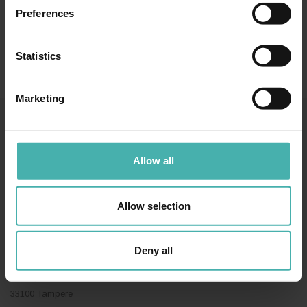
Preferences
Statistics
Marketing
SS-TERACON OY
050 3599 204
TIETOSUOJA
Allow all
Allow selection
TAMPERE
Deny all
Hatanpään valtatie 34 D
33100 Tampere