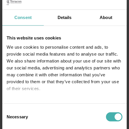
asiakokonaisuuksista kuten työryhmän toimivuus ja
kehittämisaktiivisuus, työryhmien välinen yhteistyö, esimiestyö,
Consent
Details
About
johtamiskäytännöt, tehtävien ja tavoitteiden tunteminen, työn
hallinta, kuormitustekijät, stressi sekä työn ilo. Kyselyn lopputulos
oli varsin mukavaa luettavaa. Teraconin henkilöstö oli lähes
This website uses cookies
kaikissa työhyvinvoinnin osa-alueissa tasoissa tai selvästi edellä
We use cookies to personalise content and ads, to
keskiverto-organisaation tuloksiin vertailtaessa. Kun tarkasteltiin
provide social media features and to analyse our traffic.
TOP-25 organisaatioiden tuloksia, kamppailimme tasapäin
We also share information about your use of our site with
paremmuudesta heidän joukossaan. Kehitettävääkin toki löytyi.
our social media, advertising and analytics partners who
Kyselyn tuloksia tulemme hyödyntämään työkyvyn ylläpitoon ja
may combine it with other information that you’ve
yhteistyön kehittämiseen tähtäävissä toiminnoissamme ja kyselyn
provided to them or that they’ve collected from your use
pohjalta haemme keinoja työn kuormittavuuden hallintaan.
of their services.
Haluamme jatkossakin seurata työhyvinvoinnin tilaa ja sen
Privacy statement >
kehittymistä sekä kehittää työhyvinvointia entisestään. Tulemme
kuuntelemaan tarkalla korvalla henkilöstöämme hyvinvointiin
Consent
Necessary
liittyvissä asioissa ja tarvittaessa reagoimaan niihin yhdessä.
Selection
TYÖHYVINVOINTI TEHDÄÄN YHDESSÄ!