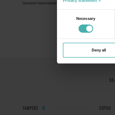
Privacy statement >
Varaston kokonaispinta-ala on noin 72 000m2 ja kohde
Consent
Necessary
Selection
Deny all
SS
TAMPERE
ESPOO