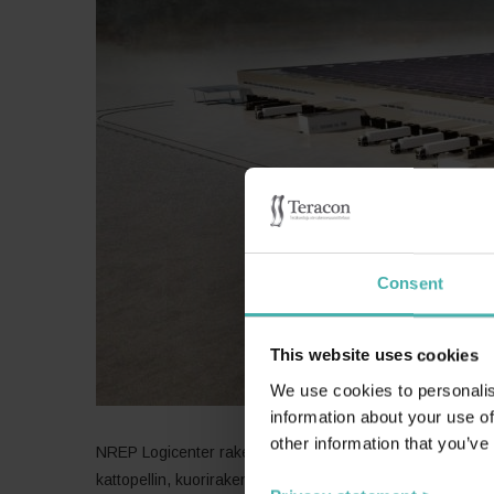
Consent
This website uses cookies
We use cookies to personalis
information about your use of
other information that you’ve
NREP Logicenter rakennuttaa ja vuokraa logistiikkavara
kattopellin, kuorirakenteet, ontelolaatat, sokkelit sekä 