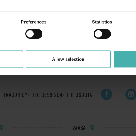
 valmistuu vuoden 2022 loppuun mennessä.
Preferences
Statistics
Allow selection
-TERACON OY
050 3599 204
TIETOSUOJA
VAASA