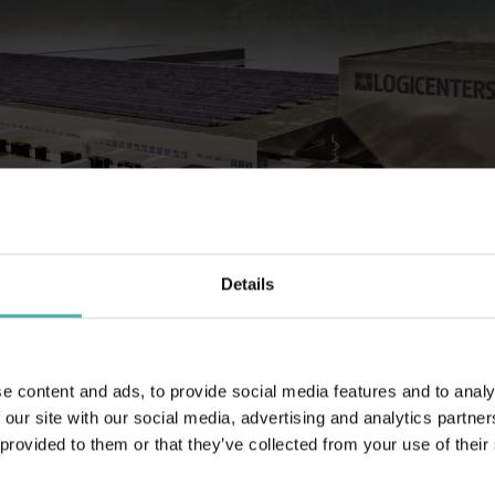
Details
e content and ads, to provide social media features and to analy
 our site with our social media, advertising and analytics partn
 provided to them or that they’ve collected from your use of their
ston Dahl Sverige AB:lle Bålstaan pohjois- Tukholmaan. Nordec Oy toi
portaat. Teracon sai heinäkuussa tilauksen Nordec Oy:lta Dahlin logistii