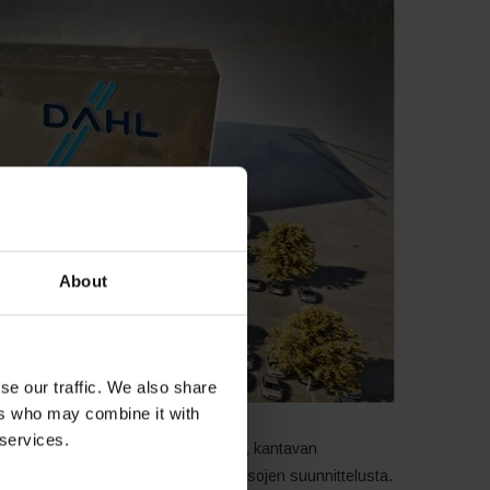
About
se our traffic. We also share
ers who may combine it with
 services.
mittaa kohteen kantavan teräsrungon, kantavan
kkakeskuksen runko- ja ontelolaattatasojen suunnittelusta.