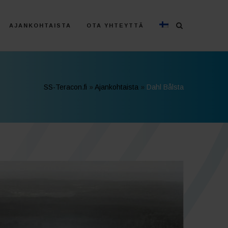
AJANKOHTAISTA
OTA YHTEYTTÄ
SS-Teracon.fi
»
Ajankohtaista
»
Dahl Bålsta