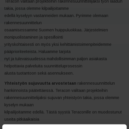
Teracon valitaan projekteihin rakennesuunnittelijaksi työn laadun
takia, jossa olemme kilpailijoitamme
edellä kyselyyn vastanneiden mukaan. Pyrimme olemaan
rakennesuunnittelun
osaamisessamme Suomen huippuluokkaa. Järjestelmien
monipuolistaminen ja spesifiointi
yrityskohtaisesti on myös yksi kehittämistoimenpiteidemme
pääprioriteeteista. Haluamme tarjota
nyt ja tulevaisuudessa mahdollisimman paljon asiakasta
helpottavia palveluita suunnitteluprosessin
alusta tuotantoon sekä asennukseen.
Yhteistyön sujuvuutta arvostetaan
rakennesuunnittelun
hankinnoista päätettäessä. Teracon valitaan projekteihin
rakennesuunnittelijaksi sujuvan yhteistyön takia, jossa olemme
kyselyn mukaan
kilpailijoitamme edellä. Tästä syystä Teraconille on muodostunut
useita pitkäaikaisia
yhteistyökumppaneita. Pitkäaikaista kumppanuutta arvostetaan