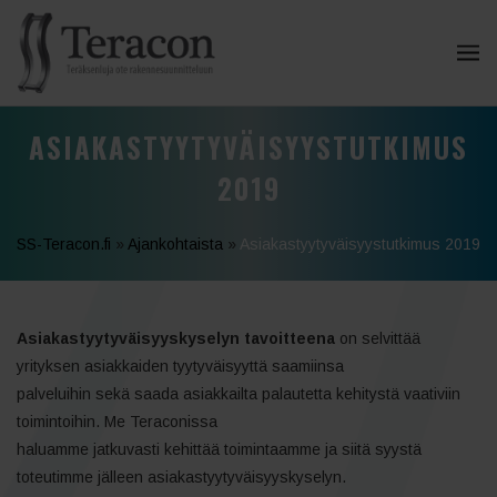
ASIAKASTYYTYVÄISYYSTUTKIMUS
2019
SS-Teracon.fi
»
Ajankohtaista
»
Asiakastyytyväisyystutkimus 2019
Asiakastyytyväisyyskyselyn tavoitteena
on selvittää
yrityksen asiakkaiden tyytyväisyyttä saamiinsa
palveluihin sekä saada asiakkailta palautetta kehitystä vaativiin
toimintoihin. Me Teraconissa
haluamme jatkuvasti kehittää toimintaamme ja siitä syystä
toteutimme jälleen asiakastyytyväisyyskyselyn.