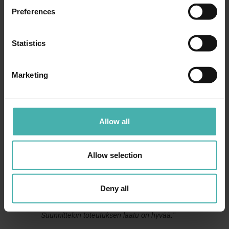
Preferences
” Yhteistyön sujuvuus todella hyvää. Toimintamallit
tuttuja. Toiminta on ratkaisuhakuista,
ja myös
Statistics
joustavuutta löytyy. Teracon tekee sen minkä lupaa.”
KUMPPANI
Marketing
” Luotettava kumppani, joka ajattelee projektin etua
myös asiakkaan eli meidän kannaltamme.
Verrattuna muihin suunnittelukumppaneihin on
Allow all
havaittavissa huomattavia eroja siinä, miten
onnistumme
”vetämään yhtä köyttä” ja vieläpä samaan
Allow selection
suuntaan.”
LUOTETTAVA
Deny all
” Teraconiin voi luottaa. Sovitut asiat ja aikataulut pitää.
Suunnittelun toteutuksen laatu on hyvää.”