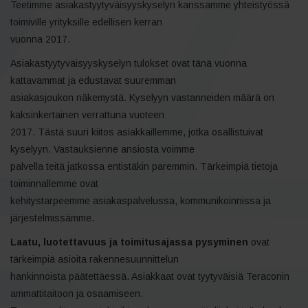
Teetimme asiakastyytyväisyyskyselyn kanssamme yhteistyössä
toimiville yrityksille edellisen kerran
vuonna 2017.
Asiakastyytyväisyyskyselyn tulokset ovat tänä vuonna
kattavammat ja edustavat suuremman
asiakasjoukon näkemystä. Kyselyyn vastanneiden määrä on
kaksinkertainen verrattuna vuoteen
2017. Tästä suuri kiitos asiakkaillemme, jotka osallistuivat
kyselyyn. Vastauksienne ansiosta voimme
palvella teitä jatkossa entistäkin paremmin. Tärkeimpiä tietoja
toiminnallemme ovat
kehitystarpeemme asiakaspalvelussa, kommunikoinnissa ja
järjestelmissämme.
Laatu, luotettavuus ja toimitusajassa pysyminen
ovat
tärkeimpiä asioita rakennesuunnittelun
hankinnoista päätettäessä. Asiakkaat ovat tyytyväisiä Teraconin
ammattitaitoon ja osaamiseen.