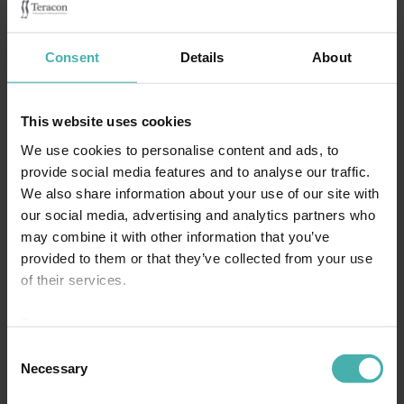
asiakkaidemme keskuudessa.
Kyselyssä ilmeni, että Teraconin rooli rakennesuunnittelijana
Consent
Details
About
koetaan pikemminkin kumppanina
kuin alihankkijana. Vastanneista 71% suosittelisi Teraconia
ystävilleen ja kollegoilleen.
This website uses cookies
Asiakastyytyväisyyskyselyn Net Promoter Score luku kohosi
We use cookies to personalise content and ads, to
68:aan. Luku voi vaihdella -100 ja 100 välillä
provide social media features and to analyse our traffic.
ja yli 0 on hyvä tulos. Net Promoter Scoressa loistavan tuloksen
We also share information about your use of our site with
raja on 50. NPS kuvaa asiakkaiden
our social media, advertising and analytics partners who
tyytyväisyyttä ja sitoutuneisuutta. Asiakkaat ovat tyytyväisiä
may combine it with other information that you’ve
Teraconin ammattitaitoon ja osaamiseen.
provided to them or that they’ve collected from your use
of their services.
AMMATTITAITO
Privacy statement >
”He tuntevat meidän tarpeet ja toiminnan vaatimukset
Consent
sekä ovat valmiita kehittämään toimintaa yhdessä.”
Necessary
Selection
SUJUVA YHTEISTYÖ