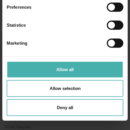
Preferences
Statistics
Marketing
SS-TERACON OY
050 3599 204
TIETOSUOJA
Allow all
Allow selection
TAMPERE
Deny all
Hatanpään valtatie 34 D
33100 Tampere