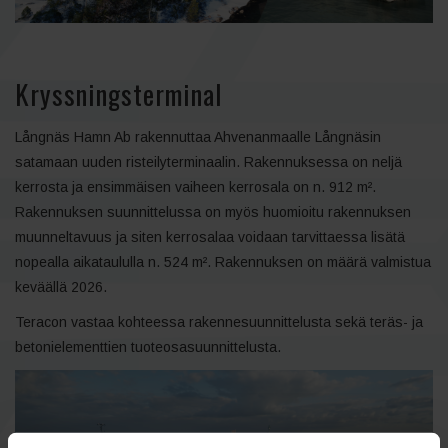
Kryssningsterminal
Långnäs Hamn Ab rakennuttaa Ahvenanmaalle Långnäsin
satamaan uuden risteilyterminaalin. Rakennuksessa on neljä
kerrosta ja ensimmäisen vaiheen kerrosala on n. 912 m².
Rakennuksen suunnittelussa on myös huomioitu rakennuksen
muunneltavuus ja siten kerrosalaa voidaan tarvittaessa lisätä
nopealla aikataululla n. 524 m². Rakennuksen on määrä valmistua
keväällä 2026.
Teracon vastaa kohteessa rakennesuunnittelusta sekä teräs- ja
betonielementtien tuoteosasuunnittelusta.