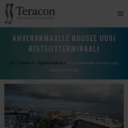
AHVENANMAALLE NOUSEE UUSI
RISTEILYTERMINAALI
SS-Teracon.fi
»
Ajankohtaista
»
Ahvenanmaalle nousee uusi
risteilyterminaali